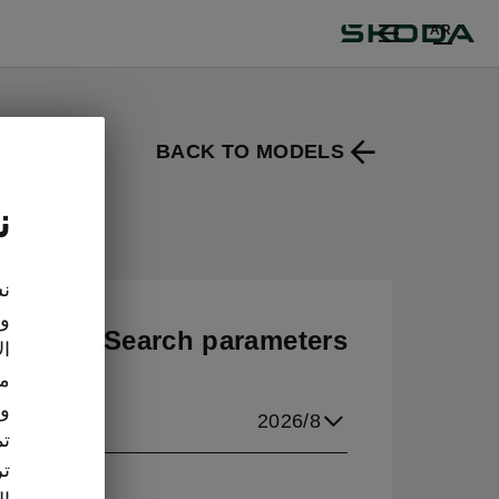
AR
BACK TO MODELS
ن
نس
وت
Search parameters
ال
مع
ction period
وو
2026/8
تم
تر