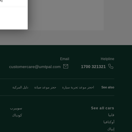
ال
Email
Helpline
customercare@umtpal.com
1700 321321
See also
احجز موعد تجربة سيارة
حجز موعد صيانة
دليل المركبة
See all cars
سوبيرب
فابيا
كودياك
أوكتافيا
إنياك