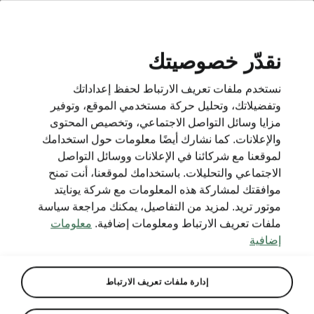
AR
نقدّر خصوصيتك
نستخدم ملفات تعريف الارتباط لحفظ إعداداتك
BACK TO MODELS
وتفضيلاتك، وتحليل حركة مستخدمي الموقع، وتوفير
مزايا وسائل التواصل الاجتماعي، وتخصيص المحتوى
Kylaq - Manuals
والإعلانات. كما نشارك أيضًا معلومات حول استخدامك
لموقعنا مع شركائنا في الإعلانات ووسائل التواصل
الاجتماعي والتحليلات. باستخدامك لموقعنا، أنت تمنح
موافقتك لمشاركة هذه المعلومات مع شركة يونايتد
Search parameters
موتور تريد. لمزيد من التفاصيل، يمكنك مراجعة سياسة
ملفات تعريف الارتباط ومعلومات إضافية.
معلومات
Production period
إضافية
2026/2
إدارة ملفات تعريف الارتباط
Market