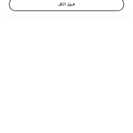
قبول الكل
Language
Show
Helpline
1700 321321
Email
customercare@umtpal.com