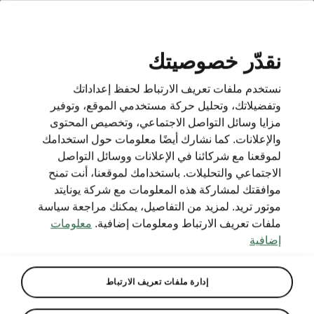
AR
نقدّر خصوصيتك
نستخدم ملفات تعريف الارتباط لحفظ إعداداتك
BACK TO MODELS
وتفضيلاتك، وتحليل حركة مستخدمي الموقع، وتوفير
مزايا وسائل التواصل الاجتماعي، وتخصيص المحتوى
Kodiaq - Manuals
والإعلانات. كما نشارك أيضًا معلومات حول استخدامك
لموقعنا مع شركائنا في الإعلانات ووسائل التواصل
الاجتماعي والتحليلات. باستخدامك لموقعنا، أنت تمنح
موافقتك لمشاركة هذه المعلومات مع شركة يونايتد
Search parameters
موتور تريد. لمزيد من التفاصيل، يمكنك مراجعة سياسة
ملفات تعريف الارتباط ومعلومات إضافية.
معلومات
Production period
إضافية
2026/8
إدارة ملفات تعريف الارتباط
Market