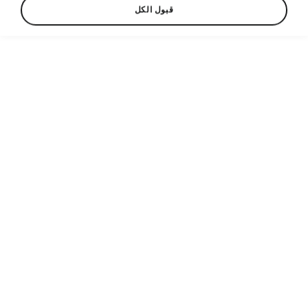
قبول الكل
Language
Show
Helpline
1700 321321
Email
customercare@umtpal.com