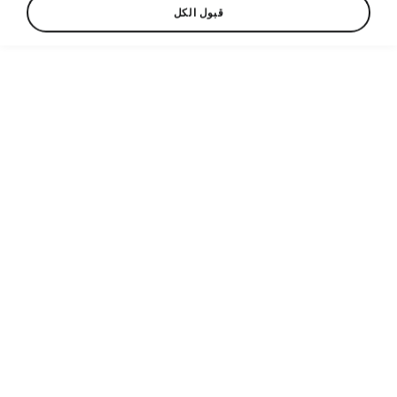
قبول الكل
Show
Helpline
1700 321321
Email
customercare@umtpal.com
Contact form