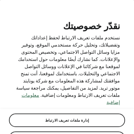
AR
نقدّر خصوصيتك
نستخدم ملفات تعريف الارتباط لحفظ إعداداتك
BACK TO MODELS
وتفضيلاتك، وتحليل حركة مستخدمي الموقع، وتوفير
مزايا وسائل التواصل الاجتماعي، وتخصيص المحتوى
Felicia - Manuals
والإعلانات. كما نشارك أيضًا معلومات حول استخدامك
لموقعنا مع شركائنا في الإعلانات ووسائل التواصل
الاجتماعي والتحليلات. باستخدامك لموقعنا، أنت تمنح
موافقتك لمشاركة هذه المعلومات مع شركة يونايتد
Search parameters
موتور تريد. لمزيد من التفاصيل، يمكنك مراجعة سياسة
ملفات تعريف الارتباط ومعلومات إضافية.
معلومات
Production period
إضافية
2000/12
إدارة ملفات تعريف الارتباط
Language